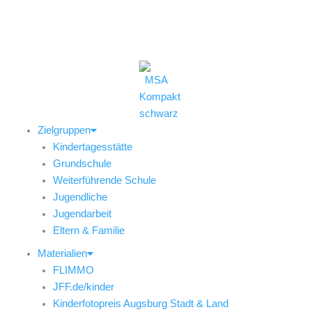
Zum
Inhalt
(0821) 324-2909
msa@jff.de
springen
Zielgruppen
Kindertagesstätte
Grundschule
Weiterführende Schule
Jugendliche
Jugendarbeit
Eltern & Familie
Materialien
FLIMMO
JFF.de/kinder
Kinderfotopreis Augsburg Stadt & Land