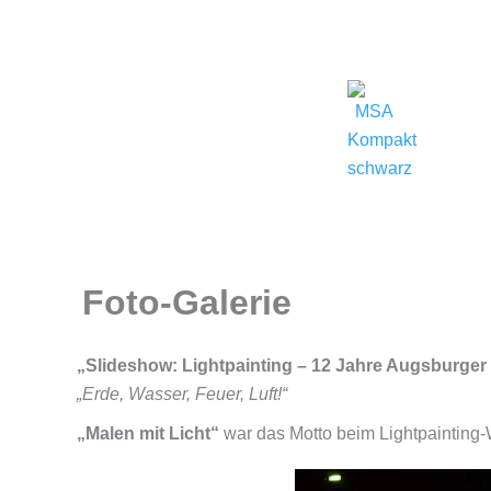
Zum
(0821) 324-2909
msa@j
Inhalt
springen
Foto-Galerie
„Slideshow: Lightpainting – 12 Jahre Augsburger
„Erde, Wasser, Feuer, Luft!“
„Malen mit Licht“
war das Motto beim Lightpainting