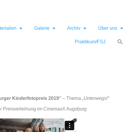
erialien
Galerie
Archiv
Über uns
Praktikum/FSJ
rger Kinderfotopreis 2019“
– Thema
„Unterwegs!“
der Preisverleihung im CinemaxX Augsburg