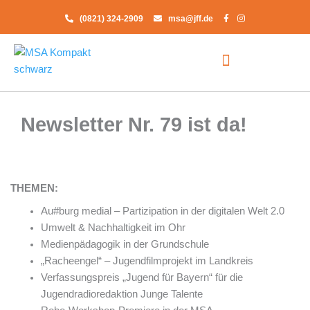
Zum
(0821) 324-2909
msa@jff.de
Inhalt
springen
Newsletter Nr. 79 ist da!
THEMEN:
Au#burg medial – Partizipation in der digitalen Welt 2.0
Umwelt & Nachhaltigkeit im Ohr
Medienpädagogik in der Grundschule
„Racheengel“ – Jugendfilmprojekt im Landkreis
Verfassungspreis „Jugend für Bayern“ für die
Jugendradioredaktion Junge Talente