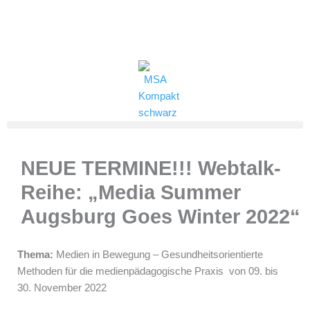
Zum
Inhalt
(0821) 324-2909
msa@jff.de
springen
NEUE TERMINE!!! Webtalk-
Reihe: „Media Summer
Augsburg Goes Winter 2022“
Thema:
Medien in Bewegung – Gesundheitsorientierte
Methoden für die medienpädagogische Praxis
von 09. bis
30. November 2022