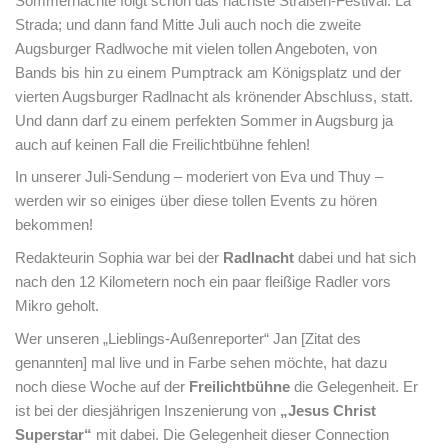
Sommernächte folgt schon das nächste Straßen-Festival: La
Strada; und dann fand Mitte Juli auch noch die zweite
Augsburger Radlwoche mit vielen tollen Angeboten, von
Bands bis hin zu einem Pumptrack am Königsplatz und der
vierten Augsburger Radlnacht als krönender Abschluss, statt.
Und dann darf zu einem perfekten Sommer in Augsburg ja
auch auf keinen Fall die Freilichtbühne fehlen!
In unserer Juli-Sendung – moderiert von Eva und Thuy –
werden wir so einiges über diese tollen Events zu hören
bekommen!
Redakteurin Sophia war bei der
Radlnacht
dabei und hat sich
nach den 12 Kilometern noch ein paar fleißige Radler vors
Mikro geholt.
Wer unseren „Lieblings-Außenreporter“ Jan [Zitat des
genannten] mal live und in Farbe sehen möchte, hat dazu
noch diese Woche auf der
Freilichtbühne
die Gelegenheit. Er
ist bei der diesjährigen Inszenierung von
„Jesus Christ
Superstar“
mit dabei. Die Gelegenheit dieser Connection