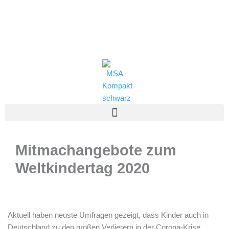
Zum
(0821) 324-2909
Inhalt
springen
msa@jff.de
Mitmachangebote zum
Weltkindertag 2020
Aktuell haben neuste Umfragen gezeigt, dass Kinder auch in
Deutschland zu den großen Verlierern in der Corona-Krise