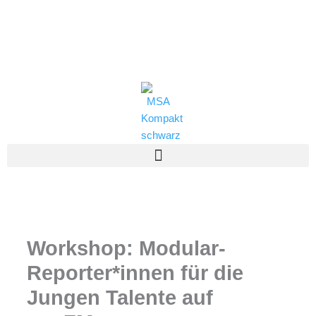
Zum
(0821) 324-2909
Inhalt
springen
msa@jff.de
Workshop: Modular-
Reporter*innen für die
Jungen Talente auf