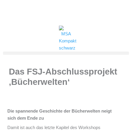
Zum
Inhalt
(0821) 324-2909
msa@jff.de
springen
Das FSJ-Abschlussprojekt
‚Bücherwelten‘
Die spannende Geschichte der Bücherwelten neigt
sich dem Ende zu
Damit ist auch das letzte Kapitel des Workshops