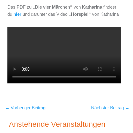
Das PDF
zu
„
Die vier
Märchen
“
von
Katharina
findest
du
hier
und d
arunter das Video
„Hörspiel“
von Katharina
←
Vorheriger Beitrag
Nächster Beitrag
→
Anstehende Veranstaltungen