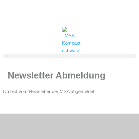
Zum
Inhalt
(0821) 324-2909
msa@jff.de
springen
Newsletter Abmeldung
Du bist vom Newsletter der MSA abgemeldet.