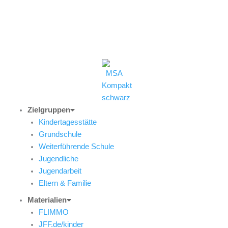
Zum
(0821) 324-2909
Inhalt
springen
msa@jff.de
Zielgruppen
Kindertagesstätte
Grundschule
Weiterführende Schule
Jugendliche
Jugendarbeit
Eltern & Familie
Materialien
FLIMMO
JFF.de/kinder