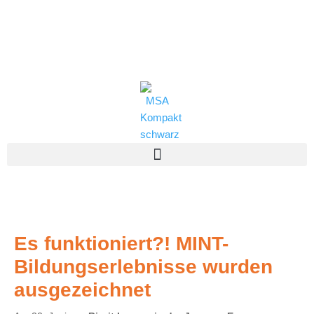
Zum
(0821) 324-2909
Inhalt
springen
msa@jff.de
Es funktioniert?! MINT-
Bildungserlebnisse wurden
ausgezeichnet