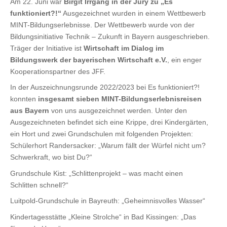
Am 22. Juni war
Birgit Irrgang in der Jury zu
„Es
funktioniert?!“
Ausgezeichnet wurden in einem Wettbewerb
MINT-Bildungserlebnisse. Der Wettbewerb wurde von der
Bildungsinitiative Technik – Zukunft in Bayern ausgeschrieben.
Träger der Initiative ist
Wirtschaft im Dialog im
Bildungswerk der bayerischen Wirtschaft e.V.
, ein enger
Kooperationspartner des JFF.
In der Auszeichnungsrunde 2022/2023 bei Es funktioniert?!
konnten
insgesamt sieben MINT-Bildungserlebnisreisen
aus Bayern
von uns ausgezeichnet werden. Unter den
Ausgezeichneten befindet sich eine Krippe, drei Kindergärten,
ein Hort und zwei Grundschulen mit folgenden Projekten:
Schülerhort Randersacker: „Warum fällt der Würfel nicht um?
Schwerkraft, wo bist Du?“
Grundschule Kist: „Schlittenprojekt – was macht einen
Schlitten schnell?“
Luitpold-Grundschule in Bayreuth: „Geheimnisvolles Wasser“
Kindertagesstätte „Kleine Strolche“ in Bad Kissingen: „Das