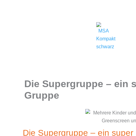
Zum
(0821) 324-2909
msa@j
Inhalt
springen
Die Supergruppe – ein 
Gruppe
Die Supergruppe – ein super