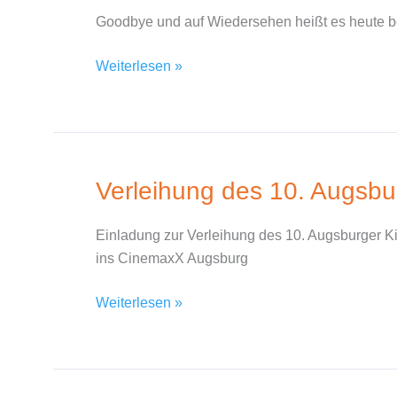
27.
Goodbye und auf Wiedersehen heißt es heute 
September
2016
Weiterlesen »
Verleihung des 10. Augsbu
Verleihung
des
10.
Einladung zur Verleihung des 10. Augsburger Ki
Augsburger
ins CinemaxX Augsburg
Kinderfotopreises
Weiterlesen »