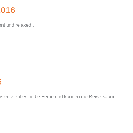
2016
nnt und relaxed…
6
eisten zieht es in die Ferne und können die Reise kaum