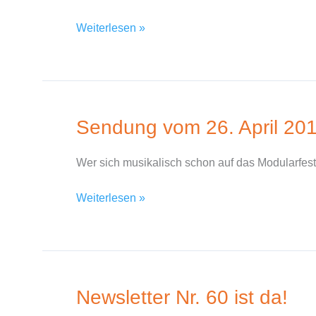
2016
Weiterlesen »
Sendung vom 26. April 20
Sendung
vom
26.
Wer sich musikalisch schon auf das Modularfestiv
April
2016
Weiterlesen »
Newsletter Nr. 60 ist da!
Newsletter
Nr.