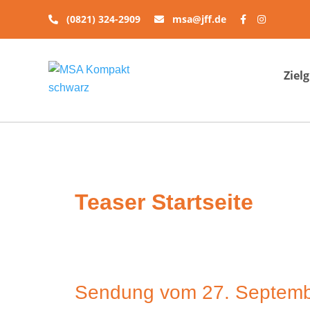
Zum
(0821) 324-2909
msa@jff.de
Inhalt
springen
Ziel
Teaser Startseite
Sendung vom 27. Septemb
Sendung
vom