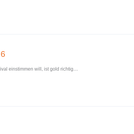
16
al einstimmen will, ist gold richtig…