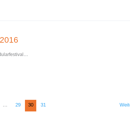
 2016
ularfestival…
…
29
30
31
Weit