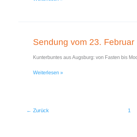
Sendung vom 23. Februar
Sendung
vom
23.
Kunterbuntes aus Augsburg: von Fasten bis Mod
Februar
2016
Weiterlesen »
←
Zurück
1