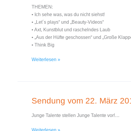
60
THEMEN:
ist
• Ich sehe was, was du nicht siehst!
da!
• „Let´s plays“ und „Beauty-Videos“
• Axt, Kunstblut und raschelndes Laub
• „Aus der Hüfte geschossen“ und „Große Klapp
• Think Big
Weiterlesen »
Sendung vom 22. März 20
Sendung
vom
22.
Junge Talente stellen Junge Talente vor!…
März
2016
Weiterlesen »