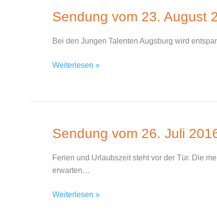
Sendung vom 23. August 
Sendung
vom
23.
Bei den Jungen Talenten Augsburg wird entspa
August
2016
Weiterlesen »
Sendung vom 26. Juli 201
Sendung
vom
26.
Ferien und Urlaubszeit steht vor der Tür. Die m
Juli
erwarten…
2016
Weiterlesen »