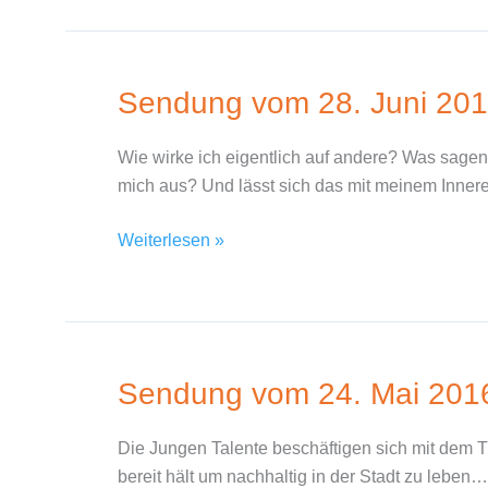
Sendung vom 28. Juni 20
Sendung
vom
28.
Wie wirke ich eigentlich auf andere? Was sage
Juni
mich aus? Und lässt sich das mit meinem Inne
2016
Weiterlesen »
Sendung vom 24. Mai 201
Sendung
vom
24.
Die Jungen Talente beschäftigen sich mit dem 
Mai
bereit hält um nachhaltig in der Stadt zu leben…